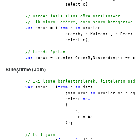
                        select c);

// Birden fazla alana göre sıralanıyor.
// İlk olarak değere, daha sonra kategoriye g
var
 sonuc = (
from
 c 
in
 urunler

                        orderby c.Kategori, c.Deger de
                        select c);

// Lambda Syntax
var
 sonuc = urunler.OrderByDescending(c => c.
Birleştirme (Join)
// İki liste birleştirilerek, listelerin sade
var
 sonuc = (
from
 c 
in
 dizi

                        join urun 
in
 urunler on c equa
                        select 
new
                        {

                            c,

                            urun.Ad

                        });

// Left join