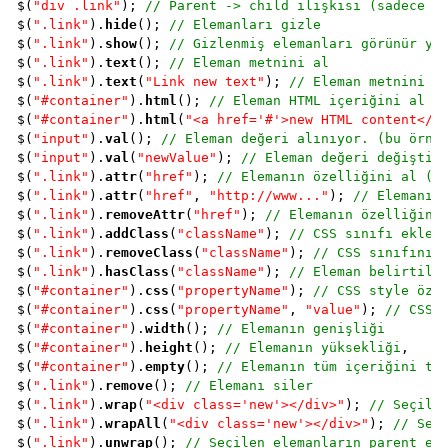
$(
"div .link"
); 
// Parent -> child ilişkisi (sadece b
$(
".link"
).
hide
(); 
// Elemanları gizle
$(
".link"
).
show
(); 
// Gizlenmiş elemanları görünür ya
$(
".link"
).
text
(); 
// Eleman metnini al
$(
".link"
).
text
(
"Link new text"
); 
// Eleman metnini a
$(
"#container"
).
html
(); 
// Eleman HTML içeriğini al
$(
"#container"
).
html
(
"<a href='#'>new HTML content</a
$(
"input"
).
val
(); 
// Eleman değeri alınıyor. (bu örne
$(
"input"
).
val
(
"newValue"
); 
// Eleman değeri değiştir
$(
".link"
).
attr
(
"href"
); 
// Elemanın özelliğini al (h
$(
".link"
).
attr
(
"href"
, 
"http://www..."
); 
// Elemanın
$(
".link"
).
removeAttr
(
"href"
); 
// Elemanın özelliğini
$(
".link"
).
addClass
(
"className"
); 
// CSS sınıfı ekler
$(
".link"
).
removeClass
(
"className"
); 
// CSS sınıfını 
$(
".link"
).
hasClass
(
"className"
); 
// Eleman belirtile
$(
"#container"
).
css
(
"propertyName"
); 
// CSS style öze
$(
"#container"
).
css
(
"propertyName"
, 
"value"
); 
// CSS 
$(
"#container"
).
width
(); 
// Elemanın genişliği
$(
"#container"
).
height
(); 
// Elemanın yüksekliği
,

$(
"#container"
).
empty
(); 
// Elemanın tüm içeriğini te
$(
".link"
).
remove
(); 
// Elemanı siler
$(
".link"
).
wrap
(
"<div class='new'></div>"
); 
// Seçile
$(
".link"
).
wrapAll
(
"<div class='new'></div>"
); 
// Seç
$(
".link"
).
unwrap
(); 
// Seçilen elemanların parent el