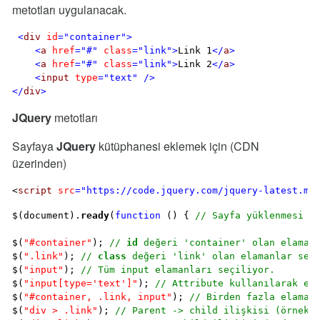
metotları uygulanacak.
<
div
id
="container"
>
<
a
href
="#"
class
="link"
>
Link 1
</
a
>
<
a
href
="#"
class
="link"
>
Link 2
</
a
>
<
input
type
="text"
 />
</
div
>
JQuery
metotları
Sayfaya
JQuery
kütüphanesi eklemek için (CDN
üzerinden)
<
script
src
="https://code.jquery.com/jquery-latest.mi
$(document).
ready
(
function
 () { 
// Sayfa yüklenmesi b
$(
"#container"
); 
// 
id
 değeri 'container' olan elaman
$(
".link"
); 
// 
class
 değeri 'link' olan elamanlar seç
$(
"input"
); 
// Tüm input elamanları seçiliyor.
$(
"input[type='text']"
); 
// Attribute kullanılarak el
$(
"#container, .link, input"
); 
// Birden fazla elaman
$(
"div > .link"
); 
// Parent -> child ilişkisi (örnekt