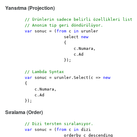
Yansıtma (Projection)
// Ürünlerin sadece belirli özellikleri liste
// Anonim tip geri döndürülüyor.
var
 sonuc = (
from
 c 
in
 urunler

                        select 
new
                        {

                            c.Numara,

                            c.Ad

                        });

// Lambda Syntax
var
 sonuc = urunler.Select(c => 
new
        {

            c.Numara,

            c.Ad

        });
Sıralama (Order)
// Dizi tersten sıralanıyor.
var
 sonuc = (
from
 c 
in
 dizi

                        orderby c descending
