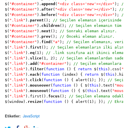
$(
"#container"
).
append
(
"<div class='new'></div>"
); 
//
$(
"#container"
).
after
(
"<div class='new'></div>"
); 
// 
$(
"#container"
).
before
(
"<div class='new'></div>"
); 
//
$(
".link"
).
parent
(); 
// Seçilen elemanın içerisinde b
$(
"#container"
).
children
(); 
// Seçilen elemanın tüm a
$(
"#container"
).
next
(); 
// Sonraki eleman alınır.
$(
"#container"
).
prev
(); 
// Önceki eleman alınır.
$(
"#container"
).
find
(
"a"
); 
// Seçilen elemanın, veril
$(
".link"
).
first
(); 
// Seçilen elemanların ilki alını
$(
".link"
).
eq
(1); 
// .link sınıfına ait ikinci eleman
$(
".link"
).
slice
(1, 2); 
// Seçilen elemanlardan sadec
$(
".link"
).
add
(
"#container"
); 
// Seçilen elemanlara y
$(
".link"
).
filter
(
function
 () { 
return
 $(
this
).css(
"d
$(
".link"
).
each
(
function
 (index) { 
return
 $(
this
).hid
$(
".link"
).
click
(
function
 () { alert(1); }); 
// Seçil
$(
".link"
).
mouseover
(
function
 () { $(
this
).text(
"mous
$(
".link"
).
mouseout
(
function
 () { $(
this
).text(
"mouse
$(
".link"
).first().
focus
(); 
// Seçilen elemana odakla
$(window).
resize
(
function
 () { alert(1); }); 
// Ekran
JavaScript
Etiketler: