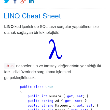
LINQ Cheat Sheet
LINQ
kod içerisinde SQL tarzı sorgular yapabilmemize
olanak sağlayan bir teknolojidir.
nesnelerinin ve tamsayı değerlerinin yer aldığı iki
Urun
farklı dizi üzerinde sorgulama işlemleri
gerçekleştirilecektir.
public
class
Urun
        {

public
int
 Numara { 
get
; 
set
; }

public
string
 Ad { 
get
; 
set
; }

public
string
 Kategori { 
get
; 
set
; }
