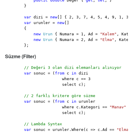
public
double
 Deger { 
get
; 
set
; }

        }

var
 dizi = 
new
[] { 2, 3, 7, 4, 5, 4, 9, 1, 3 }
var
 urunler = 
new
[]

        {

new
Urun
 { Numara = 1, Ad = 
"Kalem"
, Kate
new
Urun
 { Numara = 2, Ad = 
"Elma"
, Kateg
        };
Süzme (Filter)
// Değeri 3 olan dizi elemanları alınıyor
var
 sonuc = (
from
 c 
in
 dizi

                        where c == 3

                        select c);

// 2 farklı kritere göre süzme
var
 sonuc = (
from
 c 
in
 urunler

                        where c.Kategori == 
"Manav"
 &&
                        select c);

// Lambda Syntax
var
 sonuc = urunler.Where(c => c.Ad == 
"Elma"