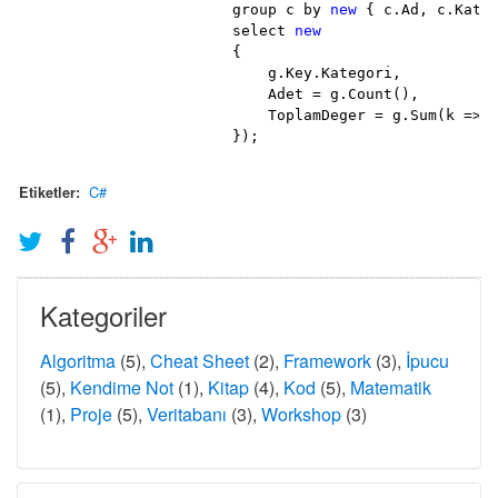
                        group c by 
new
 { c.Ad, c.Kateg
                        select 
new
                        {

                            g.Key.Kategori,

                            Adet = g.Count(),

                            ToplamDeger = g.Sum(k => k
                        });
C#
Etiketler:
Kategoriler
Algoritma
(5),
Cheat Sheet
(2),
Framework
(3),
İpucu
(5),
Kendime Not
(1),
Kitap
(4),
Kod
(5),
Matematik
(1),
Proje
(5),
Veritabanı
(3),
Workshop
(3)