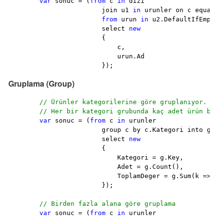
var
 sonuc = (
from
 c 
in
 dizi

                        join u1 
in
 urunler on c equals
from
 urun 
in
 u2.DefaultIfEmpty
                        select 
new
                        {

                            c,

                            urun.Ad

                        });
Gruplama (Group)
// Ürünler kategorilerine göre gruplanıyor.
// Her bir kategori grubunda kaç adet ürün bu
var
 sonuc = (
from
 c 
in
 urunler

                        group c by c.Kategori into g

                        select 
new
                        {

                            Kategori = g.Key,

                            Adet = g.Count(),

                            ToplamDeger = g.Sum(k => k
                        });

// Birden fazla alana göre gruplama
var
 sonuc = (
from
 c 
in
 urunler
